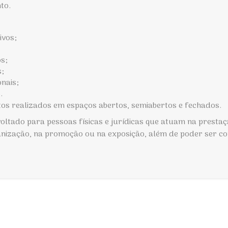
to.
ivos;
os;
s;
onais;
s.
tos realizados em espaços abertos, semiabertos e fechados.
oltado para pessoas físicas e jurídicas que atuam na presta
ganização, na promoção ou na exposição, além de poder ser 